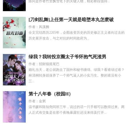
陈同是作者竹里飘雪笔下的关键人物，精彩桥段值得...
[刀剑乱舞]上任第一天就是暗堕本丸怎麽破
作者：风溪阙
全文完结西历2205年，企图改变历史的历史修正主义者向过去的
历史展开攻击，与之对抗的时间政府为...
绿我？我转投京圈太子爷怀抱气死渣男
作者：招财猫摇尾巴
婚礼当天，老公就跑去了国外和秘书缠绵。绿我？看谁绿过谁？
林清桐转身就保养了一个帅气逼人的小实习生。整的谁没有小
三...
第十八年春（校园H）
作者：金粥
温书媛和陈知尧同班三年，说过的话一只手都可以数得过来。两
人正式有交集是在那个夜晚暴露狂还没来得及打开...