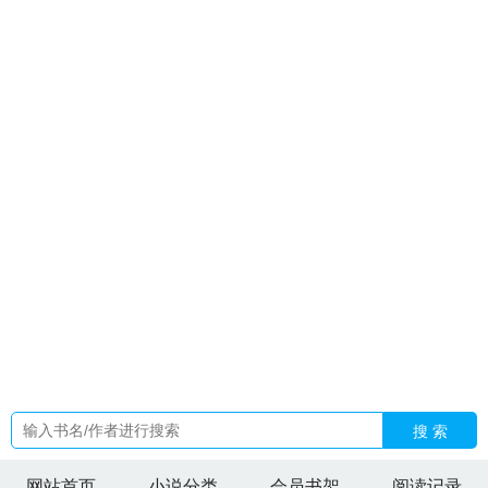
赘婿穿越全文免费阅读
霍雯熙
穿越到三娃穿小鞋
昭懿皇后身
边事笔趣阁无弹窗
反派2
祥瑞公主动漫全集
今生爱上你原唱
完整版
王牌飞行员苏辰
路悠然
反派的我天下无敌漫画在线观
看
假成亲后王爷失忆了TXT免费阅读百度
魔道天团
昭懿皇后
身边的事儿最
黎雨傅宴执免费观看
黑执事cP
大师姐为何这样
笔趣阁
沈映雪沈昭萧承烨最新章节更新内容
织唛
大师姐为何
这么强讲的什么故事啊
逐月之月泰剧在线观看免费中文
假成
亲后心机王爷
裴钰 江蘅 江芷
姜文锋
报告太子之太子妃想
逃
命理網
沈映晚萧含章全文免费阅读
歌曲 今生
女配她鸩占
鹊巢
周贺然谢屿
霍潇宇
李世民遇见杨延昭
昭懿皇后全集
假
成亲后心机王爷最新全集
大师姐为何这么强讲的什么
昭懿皇
后是妻还是妾室
霍肖宇
沈映晚萧含章最新章节更新详情
裴钰
江芷叫什么名字
命理大全
高冷青梅逐渐堕落免费阅读
裴钰江
芷结局全文
周予然谢洵之
韩文静最终和谁在一起
傅宴之黎
雨
沈映萧怀瑾是谁
霍禹萧玥萧琪
影后人设崩塌
黎雨傅晏
执
影后她靠种田发家致富了
路悠
搜 索
网站首页
小说分类
会员书架
阅读记录