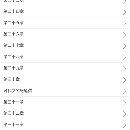
第二十三章
第二十四章
第二十五章
第二十六章
第二十七章
第二十八章
第二十九章
第三十章
时代义的绝笔信
第三十一章
第三十二章
第三十三章