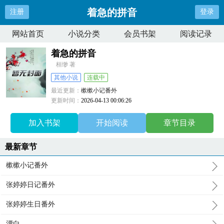
着急的拼音
注册
登录
网站首页
小说分类
会员书架
阅读记录
着急的拼音
桓缈 著
其他小说
连载中
最近更新：
樕樕小记番外
更新时间：
2026-04-13 00:06:26
加入书架
开始阅读
章节目录
最新章节
樕樕小记番外
张婷婷日记番外
张婷婷生日番外
漂白