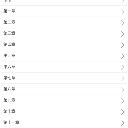
第一章
第二章
第三章
第四章
第五章
第六章
第七章
第八章
第九章
第十章
第十一章