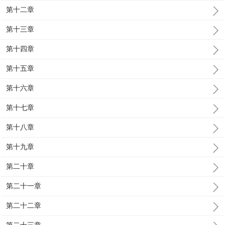
第十二章
第十三章
第十四章
第十五章
第十六章
第十七章
第十八章
第十九章
第二十章
第二十一章
第二十二章