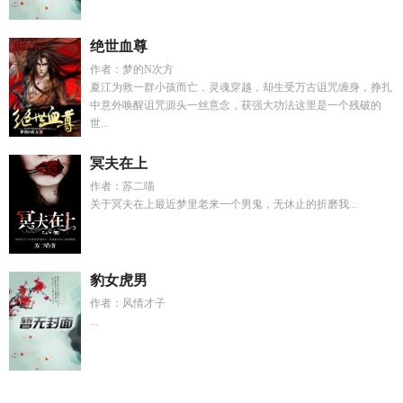
绝世血尊
作者：梦的N次方
夏江为救一群小孩而亡，灵魂穿越，却生受万古诅咒缠身，挣扎
中意外唤醒诅咒源头一丝意念，获强大功法这里是一个残破的
世...
冥夫在上
作者：苏二喵
关于冥夫在上最近梦里老来一个男鬼，无休止的折磨我...
豹女虎男
作者：风情才子
...
农家渔娘种田忙顾小菜
沈云晚谢初有哪些
残骸是啥
强势掠夺