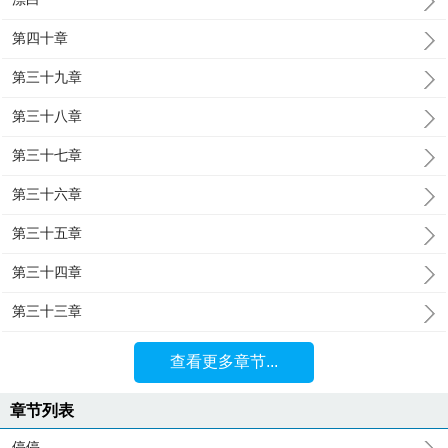
第四十章
第三十九章
第三十八章
第三十七章
第三十六章
第三十五章
第三十四章
第三十三章
查看更多章节...
章节列表
停停