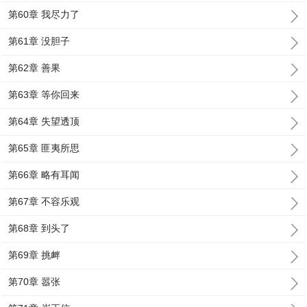
第60章 我尽力了
第61章 没胆子
第62章 善果
第63章 等你回来
第64章 失望透顶
第65章 匪夷所思
第66章 略有耳闻
第67章 不容乐观
第68章 到头了
第69章 挑衅
第70章 嚣张