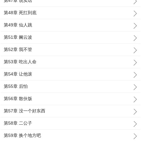
第47章 说实话
第48章 死扛到底
第49章 仙人跳
第51章 阚云波
第52章 我不管
第53章 吃出人命
第54章 让他滚
第55章 后怕
第56章 散伙饭
第57章 没一个好东西
第58章 二公子
第59章 换个地方吧