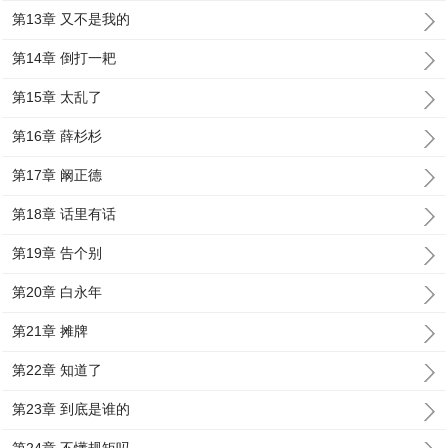
第13章 又不是我的
第14章 倒打一耙
第15章 太乱了
第16章 薛杉杉
第17章 阚正德
第18章 话里有话
第19章 告个别
第20章 白永年
第21章 摊牌
第22章 知道了
第23章 到底是谁的