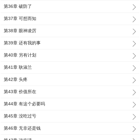
第36章 破防了
第37章 可想而知
第38章 眼神凌厉
第39章 还有我的事
第40章 另有计划
第41章 耿淑兰
第42章 头疼
第43章 价值所在
第44章 有这个必要吗
第45章 没吃过亏
第46章 无非还是钱