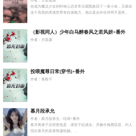
作者：天星观测
你成为魔法少女的时候心态非常乐观既捡回了一条小命，又能在
这个高危的美漫世界有自保能力，地位是合作伙伴而不是耗...
（影视同人）少年白马醉春风之若风妍+番外
作者：月星露
...
投喂魔尊日常[穿书]+番外
作者：青柑子
...
慕月段承允
作者：慕月段承允：结局+番外
慕月将身子压得更低是，请世子妃成全。齐婉兮掩唇叹息，叫人
找出慕月的卖身契递给她。...