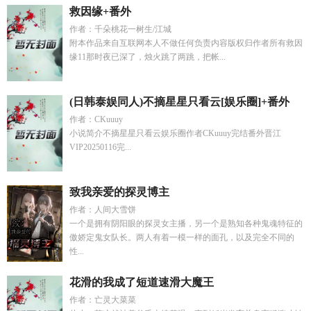
救因缘+番外
作者：千朵桃花一树生/江城
附本作品来自互联网本人不做任何负责内容版权归作者所有救因
缘11那时夜已深了，烛火跳了两跳，把帐...
(日韩泰娱同人)不摘星星只看云[娱乐圈]+番外
作者：CKuuuy
小说简介不摘星星只看云娱乐圈作者CKuuuy完结番外晋江
VIP20250116完...
致我亲爱的探灵博主
作者：人间大雪饼
一个是拥有阴阳眼的探灵女主播，另一个是熟知各种鬼魂特征的
傲娇定鬼女队长。两人有着一模一样的面孔，以及完全不同的
性...
花滑的我成了短道速滑大魔王
作者：亡灵大菜菜