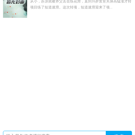
从小，苏凉就被养父丢去练花滑，直到16岁发育关身高猛涨才转
项目练了短道速滑。这次转项，短道速滑迎来了项...
陈大爷认回孙子后续
江宴和江念9
收割时间
温念晴全文免费
阅读
张程飞个人介绍照片
四合院苟到小保安
云莲烟为什么比
普通烟贵
温妤
蛇与农夫笔趣阁
婚后第三年她变了心
云莲香
烟
宴江
江辞周沅全文免费阅读
云莲烟是哪里的
审神者今天
也想回去看剧本
给古人直播从离婚庭审案
何彩华
姜子轩
uic
大傻村是什么意思
滨城市在哪
长兄如夫十三全文免费阅
读最新章节
云莲烟烟价目表
庞贝的最后日子
胡凤莲是什么神
位
审神者今天也在满世界找刀
何彩霞
胡凤莲送检医生是
谁
庞贝最后一天在线播放
张程飞个人简历完整版
陈大爷的晚
年相处之道
萧墙记byfairlsle笔趣阁
胡凤莲是什么戏里的人
谢
丽凤
宴殊江辞的
重生八零当首富你好1983
江辞是哪部人
物
程美美
医落心底秘密 TXT
何彩芸
胡凤莲的十大金句
江辞
by
陈情令后传忘羡第二部
蜜璃玩偶
短剧相爷夫人今天发飙
了
周辞江临
雪豹小甜O的求生日常芒果草莓兔
何光彩父亲
重
生八零福妻有灵泉最新章节
医落心底的秘密免费阅读
董曼宁