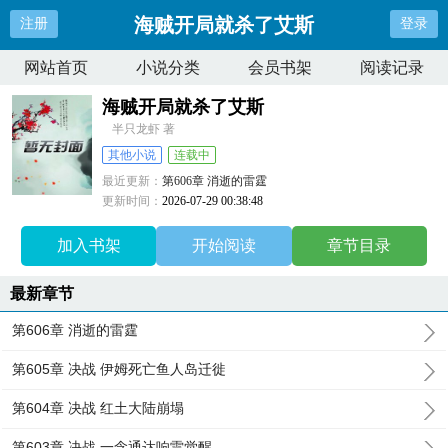
海贼开局就杀了艾斯
注册
登录
网站首页
小说分类
会员书架
阅读记录
海贼开局就杀了艾斯
半只龙虾 著
其他小说
连载中
最近更新：
第606章 消逝的雷霆
更新时间：
2026-07-29 00:38:48
加入书架
开始阅读
章节目录
最新章节
第606章 消逝的雷霆
第605章 决战 伊姆死亡鱼人岛迁徙
第604章 决战 红土大陆崩塌
第603章 决战 一念通达响雷觉醒