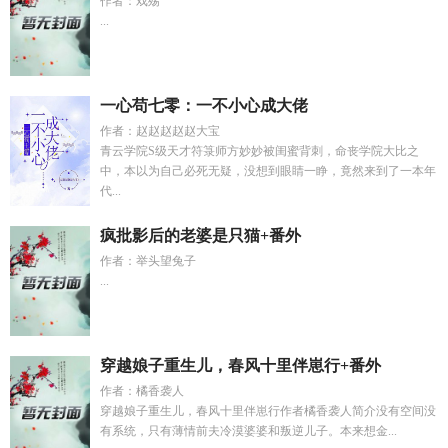
作者：戏殇
...
一心苟七零：一不小心成大佬
作者：赵赵赵赵赵大宝
青云学院S级天才符箓师方妙妙被闺蜜背刺，命丧学院大比之
中，本以为自己必死无疑，没想到眼睛一睁，竟然来到了一本年
代...
疯批影后的老婆是只猫+番外
作者：举头望兔子
...
穿越娘子重生儿，春风十里伴崽行+番外
作者：橘香袭人
穿越娘子重生儿，春风十里伴崽行作者橘香袭人简介没有空间没
有系统，只有薄情前夫冷漠婆婆和叛逆儿子。本来想金...