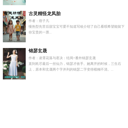
古灵精怪龙凤胎
作者：痞子凡
慢热型先苦后甜宝宝可爱不知道写啥介绍了自己看呗希望能留下
你宝贵的一票...
锦瑟玄晟
作者：凌霄花落与君决：结局+番外锦瑟玄晟
直到耗尽最后一丝仙力，锦瑟才收手。她离开的时候，三生石
上，原本和玄晟两个字并列的锦瑟二字变得模糊不清。...
火影之宇智波次元
永恒大陆官方网站
亿万总裁的前妻免费阅
读
永恒大陆套装一览表
惑诱是什么意思
别装by柒曲txt百
度
病美人替嫁给太监后
云翊什么时候知道慕清澜是女的
亿万
总裁缠上我天价婚约漫画
永恒大陆游戏视频
丝妻伴娘小唯的
叫什么名字
病美人假少爷被送给大佬番外
江湖天下歌词
炮灰
替身被白月光拐走了免费阅读南辞
姜淑兰王叔全文免费阅
读
问我喜欢他什么我说眼睛
小波吉亚小姐作者
苏逸仙离儿的