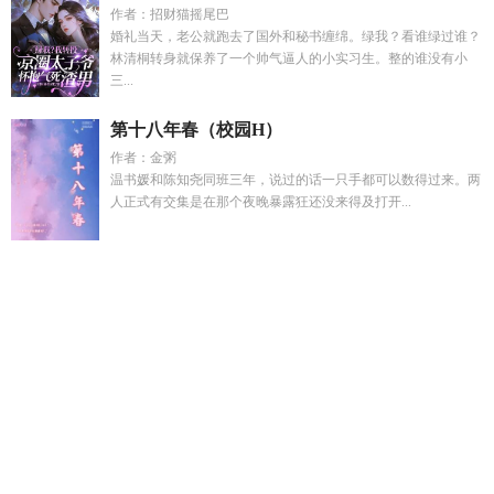
作者：招财猫摇尾巴
婚礼当天，老公就跑去了国外和秘书缠绵。绿我？看谁绿过谁？
林清桐转身就保养了一个帅气逼人的小实习生。整的谁没有小
三...
第十八年春（校园H）
作者：金粥
温书媛和陈知尧同班三年，说过的话一只手都可以数得过来。两
人正式有交集是在那个夜晚暴露狂还没来得及打开...
沉舟有声书作者是谁
开局参军获得神级签到系统
西游记混沌
世界
乔心唯江浩无弹窗阅读
开局流放她反手搬空敌人免费阅
读
逃荒路上她最强
霍格沃茨从东方走出的东方魔法师
主角姜
瑶林晓晓
风华嫡女
嫡女风华花菲雪完结
今日无恙免费阅读笔
趣阁
段怡然
山河时未寒百科
有朝一日怎么用才自然
收留我
歌曲
大学生受辱沦陷阅读全文
有朝一日钱在手下一句
开局当
兵被打散被赵云救下
开局当兵有系统的
网王未来的未来
靠基
建实现民富国强by斯遇雨
西游之混世第五猴
简皙傅煜川全文
阅读最新章节更新时间
穿越古代靠基建成首富
明月照寒川
猎
鹿完
收留我这个心怀不轨的最新章节更新
嫡女凤惊华笔趣阁