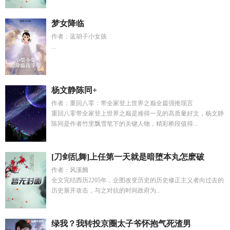
梦女降临
作者：蓝胡子小女孩
...
杨文静陈同+
作者：重回八零：带全家登上世界之巅全篇强推现言
重回八零带全家登上世界之巅是难得一见的高质量好文，杨文静
陈同是作者竹里飘雪笔下的关键人物，精彩桥段值得...
[刀剑乱舞]上任第一天就是暗堕本丸怎麽破
作者：风溪阙
全文完结西历2205年，企图改变历史的历史修正主义者向过去的
历史展开攻击，与之对抗的时间政府为...
绿我？我转投京圈太子爷怀抱气死渣男