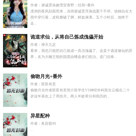
作者：谢诚景洛婉雪贺青野：结局+番外
凛冽的夜风刮面而来，冻得谢诚景浑身战栗个不停。他独自在大
雨中穿行着，皮鞋磨破了脚，鲜血淋漓。五个小时后，他终于
走...
诡道求仙，从将自己炼成傀儡开始
作者：禅天九定
看来，我也只能把自己炼成一具活傀儡了。这是个诡道修仙的异
界，名为大幽王朝的国度由嗜血者们统治。道门信奉...
偷吻月光+番外
作者：匪匪有意
偷吻月光作者匪匪有意简介医学生VS神经外科医生云糯在二十
岁这年喜欢上了周崇月。两人年龄辈分和阅历的...
异星配种
作者：炙莳韰99
...