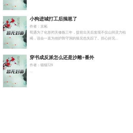
小狗进城打工后揣崽了
作者：京柘
荀遇为了化形闭关修炼三年，提前出关后发现不仅山间灵力枯
竭，说会一直为他护阵守洞的狼兄也失踪了。担心好兄...
穿书成反派怎么还是沙雕+番外
作者：猫猫529
...
摄政王你家王妃又退婚了短劇一口氣看完
主角孙浩苟存忠
唐
高祖子女结局
黎尘和洛冉冉
开局反派爆主角他母加料
苟浩
然
浓浓亲情作文
摄政王家的奶娘免费阅读
电影归顺
天命金
银册短剧
洛染染和洛尘最新章节更新
许晚陆晏舟完结
天命金
缘
归顺电影剧情简介
大明不妙曲
黎尘洛冉冉在线阅读
皎月
出自哪首诗
这个演员路子野内容简介二
这个演员路子野奉旨