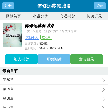
傅修远苏倾城名
注册
登录
网站首页
小说分类
会员书架
阅读记录
傅修远苏倾城名
女儿火化时，渣总在为白月光放烟花 著
其他小说
连载中
最近更新：
第20章
更新时间：
2026-04-10 22:46:32
加入书架
开始阅读
章节目录
最新章节
第20章
第19章
第18章
第17章