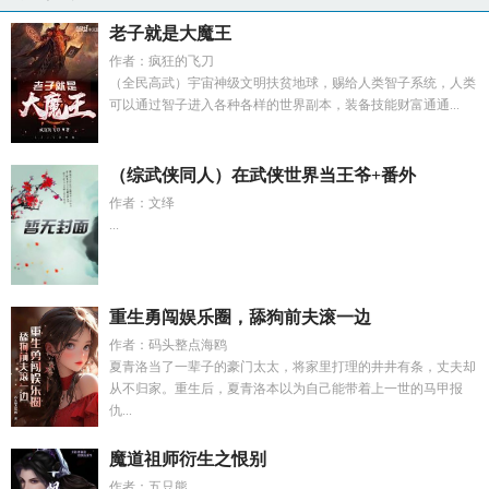
老子就是大魔王
作者：疯狂的飞刀
（全民高武）宇宙神级文明扶贫地球，赐给人类智子系统，人类
可以通过智子进入各种各样的世界副本，装备技能财富通通...
（综武侠同人）在武侠世界当王爷+番外
作者：文绎
...
重生勇闯娱乐圈，舔狗前夫滚一边
作者：码头整点海鸥
夏青洛当了一辈子的豪门太太，将家里打理的井井有条，丈夫却
从不归家。重生后，夏青洛本以为自己能带着上一世的马甲报
仇...
魔道祖师衍生之恨别
作者：五只熊