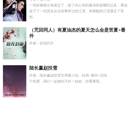
一切好像都尘埃落定了，除了内心伤的最深的蓝曦臣以及，看似
放下了一切其实从没有释怀过的江澄。刺猬般的江澄遇见了受
伤...
（咒回同人）有夏油杰的夏天怎么会是苦夏+番
外
作者：狂炫钙片
...
陆长赢赵扶雪
作者：陆长赢赵扶雪无弹窗小说：结局+番外+完结
个纸鸢，我们一起做好不好！姑姑，你看看我...
林折夏是女的
缱绻星雾怎么读
梦乡的乡
林折夏迟曜最新情缘
故事
裴澈阿芜沈雨棠
赵铭琪
红莲宫
星月旖旎云烟逶迤怎么
读
裴垣沈清婉完结版
断层顶流是哪个男明星开辟的
美香
姜
眠和谢迟的叫什么名字
顾砚琛和沈清欢免费全文阅读
什么叫