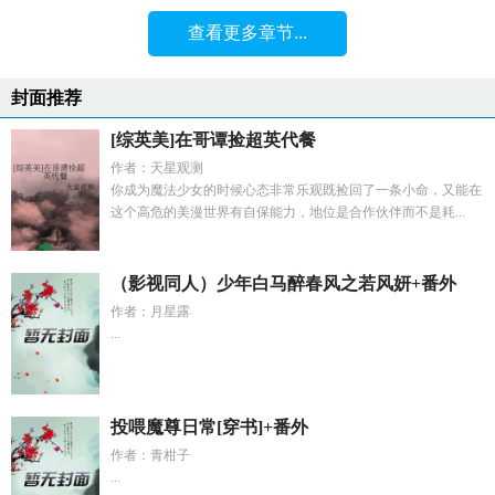
查看更多章节...
封面推荐
[综英美]在哥谭捡超英代餐
作者：天星观测
你成为魔法少女的时候心态非常乐观既捡回了一条小命，又能在
这个高危的美漫世界有自保能力，地位是合作伙伴而不是耗...
（影视同人）少年白马醉春风之若风妍+番外
作者：月星露
...
投喂魔尊日常[穿书]+番外
作者：青柑子
...