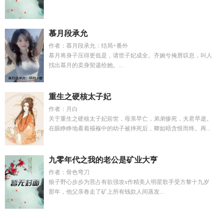
慕月段承允
作者：慕月段承允：结局+番外
慕月将身子压得更低是，请世子妃成全。齐婉兮掩唇叹息，叫人
找出慕月的卖身契递给她。...
重生之硬核太子妃
作者：月白
关于重生之硬核太子妃前世，母亲早亡，弟弟惨死，夫君早逝。
在眼睁睁地看着襁褓中的幼子被摔死后，卿如晤含恨而终。再...
九零年代之我的老公是矿业大亨
作者：骨色弯刀
狼子野心步步为营占有欲强攻x作精美人明星歌手受方黎十九岁
那年，他父亲卷走了矿上所有钱款人间蒸发...