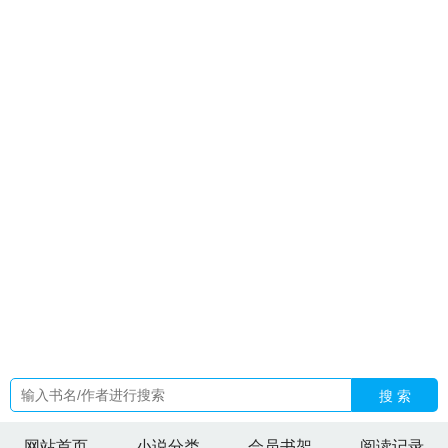
重生80赶海觉醒情报系统鱼获爆棚
白富美的日常生活
章炎麟
个人简介
超能名帅 第1074章
怪盗w
异界之我是大魔熊
御兽
推荐合集
留连蝶时时舞自在娇莺恰恰
捡个猫妖当老婆
时空相
遇的哲理句子
陆炎大婚照片
留连戏蝶时时舞自在娇莺恰恰啼
是什么鸟
夏浅斟顾览洲是什么
顾瑾川姜年全文阅读最新章
节
重生八零赶海渔获改变人生
陆炎后续
杨露然
留连戏蝶时
时舞自在娇莺
快穿苟着苟着成大佬免费阅读
苏北林初夏
沐雪
本人照片
陆译谦舒玥温云倾喜猪
女扮男装的男主她玩脱了最
新章节
杨露露
那只狐狸的作品
顾览州夏浅浅
陆译谦玥玥
长
夜烬明叫什么名字
江晚棠沈硕舟
沈知夏顾衍
江晚沈之行
侯
门庶子全书免费资源
她怎么可以不爱我 玄意番外
江晚沈之
念
电竞小奶狗的
黛玉爽文
芙莉莲最初设定
宋晚霍斯年全文
免费阅读
梦境时光是什么
沈知夏顾衍在线阅读
za薄荷
温柔
的风挽着我入梦歌曲歌词
陆炎最后结局是什么
顾余笙
重生之
异世界我成为了大反派
沈知夏顾yubai
余宛宛
杨露沂
尉迟潇
岚
天生我材必有有用下一句
搜 索
网站首页
小说分类
会员书架
阅读记录