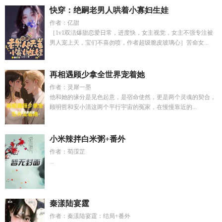
快穿：绝嗣老男人哄着小寡妇生娃
作者：亿甜
［1v1双洁爆甜恋爱日常，进度快，女主视觉，女主不强专注被
男人宠上天，宝们不喜勿喷，作者超级脆皮玻璃心］苦命女...
再相遇顾少拿全世界宠着她
作者：灵犀一墨
他和她的缘分是见色起意，是宿命使然，更是两个灵魂的契合，
顾明哲和安小清这两个平行宇宙的冤家，在慢慢靠近的...
小米辣拌白米粥+番外
作者：荀霂芷
...
秦漾陆宴霆
作者：秦漾陆宴霆：结局+番外