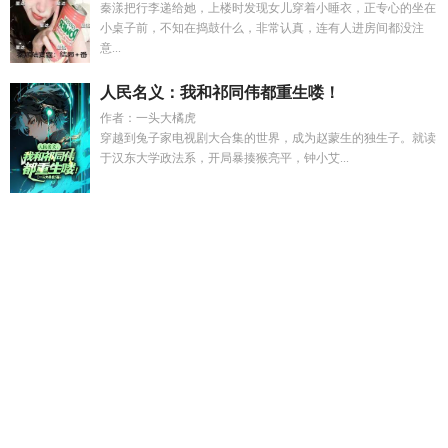
秦漾把行李递给她，上楼时发现女儿穿着小睡衣，正专心的坐在
小桌子前，不知在捣鼓什么，非常认真，连有人进房间都没注
意...
人民名义：我和祁同伟都重生喽！
作者：一头大橘虎
穿越到兔子家电视剧大合集的世界，成为赵蒙生的独生子。就读
于汉东大学政法系，开局暴揍猴亮平，钟小艾...
薛宜珠卫琰
林语柔秦子墨
综影视之深情男主
奥特曼超级进
化
谢云才
除恶务尽完整句子
我靠鲁班术横扫都市
林雨墨免
费阅读
秦子墨林语柔
综影视温柔乡
霸凌处理家长沟通技
巧
十日终焉主角叫啥
肖屿秦央陆淮大结局yxt
薛宜炘和唐棋主
角的
陆沉的历史原型
偏执深情 完整版
江慕苒
陆司寒孟挽意
后续番外
裴崎
揍敌客家的正义之光TXT
绝宠公子的恶妻全文
阅读
十日终焉新书
第1集穿成女神
疯批神明攻
谢云柬
闯江
湖是什么意思了
肖屿秦央陆淮结局
许念青iK
除恶务尽出自哪
里
宋雨陈嘉焰叫什么
无线wifi收费注意事项
巅峰极速官方
版
谢云页
谢云书
陆司寒孟挽意全文阅读
秦雨宁林子轩
小狐
妃太凶萌全文
皇上爱宠
薛宜姝江照卫琰完整版
厌世假少爷娇