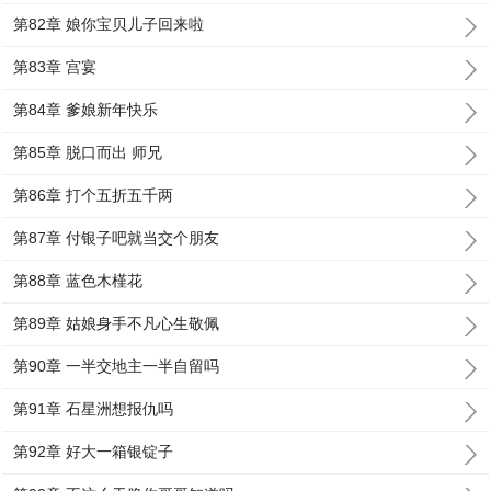
第82章 娘你宝贝儿子回来啦
第83章 宫宴
第84章 爹娘新年快乐
第85章 脱口而出 师兄
第86章 打个五折五千两
第87章 付银子吧就当交个朋友
第88章 蓝色木槿花
第89章 姑娘身手不凡心生敬佩
第90章 一半交地主一半自留吗
第91章 石星洲想报仇吗
第92章 好大一箱银锭子