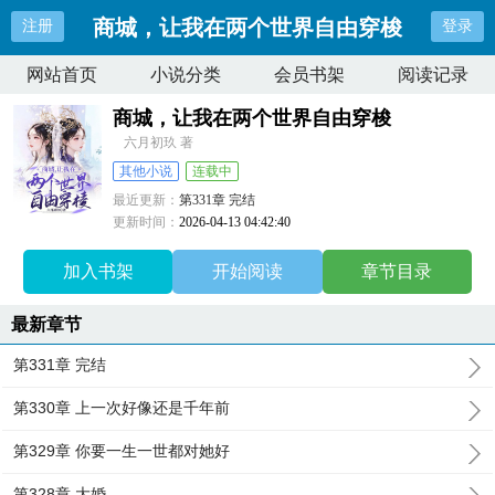
商城，让我在两个世界自由穿梭
注册
登录
网站首页
小说分类
会员书架
阅读记录
商城，让我在两个世界自由穿梭
六月初玖 著
其他小说
连载中
最近更新：
第331章 完结
更新时间：
2026-04-13 04:42:40
加入书架
开始阅读
章节目录
最新章节
第331章 完结
第330章 上一次好像还是千年前
第329章 你要一生一世都对她好
第328章 大婚