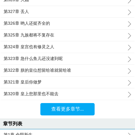
第327章 丢人
第326章 哟人还挺齐全的
第325章 九族都将不复存在
第324章 皇宫也有修灵之人
第323章 急什么鱼儿还没逮到呢
第322章 朕的皇位想留给谁就留给谁
第321章 皇后你做梦
第320章 皇上您那里也不能去
查看更多章节...
章节列表
第1章 命陨新生