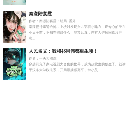
秦漾陆宴霆
作者：秦漾陆宴霆：结局+番外
秦漾把行李递给她，上楼时发现女儿穿着小睡衣，正专心的坐在
小桌子前，不知在捣鼓什么，非常认真，连有人进房间都没注
意...
人民名义：我和祁同伟都重生喽！
作者：一头大橘虎
穿越到兔子家电视剧大合集的世界，成为赵蒙生的独生子。就读
于汉东大学政法系，开局暴揍猴亮平，钟小艾...
梦比优斯语c
我和女儿死后妻子悔疯了
沈林欢陆尧免费阅
读
陆婧昳气质
陷阱夫妻
我在缅北的真实经历
女典狱长电影
免费观看
以上犯下第二季
六姑娘回府不低头最新章节更新时
间
重生之以下犯上湛秋铭
沈意欢段璟川
六姑娘暗示什么意
思
快穿之替原主完成心愿TXT百度
六姑娘是什么电视剧
六姑
娘回归不低头最新章节更新状态
陆婧怡
攻略任务失败林羡
予
失忆后我拒做舔狗老婆求我别离婚
陆川沈凊欢
攻略任务失