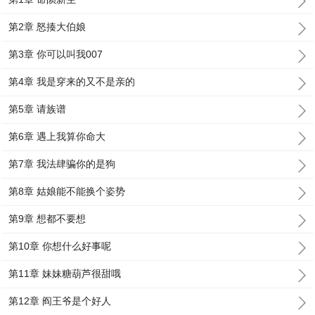
第2章 怒揍大伯娘
第3章 你可以叫我007
第4章 我是穿来的又不是亲的
第5章 请族谱
第6章 遇上我算你命大
第7章 我法肆骗你的是狗
第8章 姑娘能不能换个姿势
第9章 想都不要想
第10章 你想什么好事呢
第11章 妹妹糖葫芦很甜哦
第12章 阎王爷是个好人