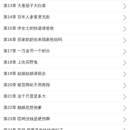
第13章 大葱茄子大白菜
第14章 百年人参童叟无欺
第15章 伊女士的快递请签收
第16章 苏家奶奶你来我家抢劫吗
第17章 一万金币一个积分
第18章 上街买野兔
第19章 姑娘姑娘请留步
第20章 银货两屹不用再报
第21章 这个尺度是多大
第22章 她娘忽悠他爹
第23章 哎哟没钱是硬伤啊