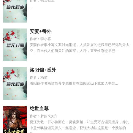
作者：锦安钰尘
...
安妻+番外
作者：李小雾
安妻作者李小雾文案时光消逝，人类发展的进程早已经远到外太
空，而当代人们所关注的国家，人种，甚至性别也早已...
洛阳锦+番外
作者：栖喵
洛阳锦作者栖喵简介专题推荐在线阅读txt下载加入书架...
绝世血尊
作者：梦的N次方
夏江为救一群小孩而亡，灵魂穿越，却生受万古诅咒缠身，挣扎
中意外唤醒诅咒源头一丝意念，获强大功法这里是一个残破的