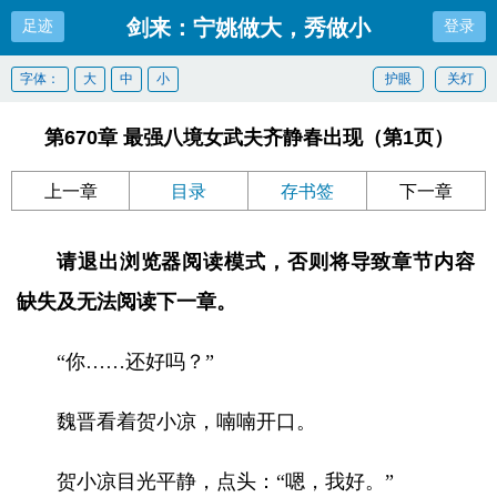
剑来：宁姚做大，秀做小
足迹
登录
字体：
大
中
小
护眼
关灯
第670章 最强八境女武夫齐静春出现（第1页）
上一章
目录
存书签
下一章
请退出浏览器阅读模式，否则将导致章节内容
缺失及无法阅读下一章。
“你……还好吗？”
魏晋看着贺小凉，喃喃开口。
贺小凉目光平静，点头：“嗯，我好。”