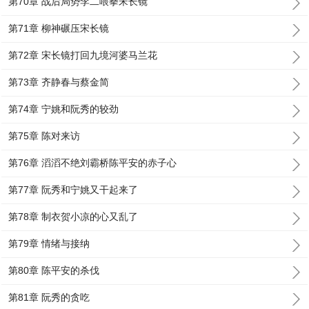
第70章 战后局势李二喂拳宋长镜
第71章 柳神碾压宋长镜
第72章 宋长镜打回九境河婆马兰花
第73章 齐静春与蔡金简
第74章 宁姚和阮秀的较劲
第75章 陈对来访
第76章 滔滔不绝刘霸桥陈平安的赤子心
第77章 阮秀和宁姚又干起来了
第78章 制衣贺小凉的心又乱了
第79章 情绪与接纳
第80章 陈平安的杀伐
第81章 阮秀的贪吃