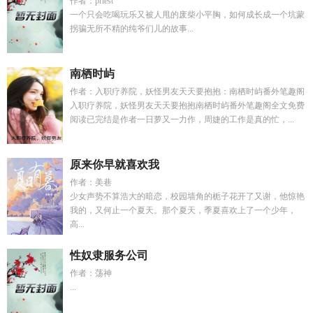
作者：priest
一个只会吃喝玩乐又被人甩的废柴小平胸，如何成长成一个坑蒙
拐骗无所不精的纯爷们儿的故事...
南栖时屿
作者：入职疗养院，妖怪男友天天要抱抱：南栖时屿番外笔趣阁
入职疗养院，妖怪男友天天要抱抱南栖时屿番外笔趣阁全文免费
阅读已完结是作者一日萝又一力作，周婕的工作是真的忙，...
原来你早就喜欢我
作者：美巷
少女声势不算浩大的暗恋，校园墙角的栀子花开了又谢，他惊艳
我的，又何止一个夏天。那个夏天，季夏喜欢上了一个少年，
高...
性奴隶服务公司
作者：荡神
...