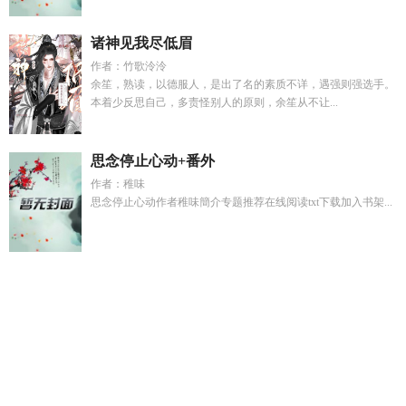
诸神见我尽低眉
作者：竹歌泠泠
余笙，熟读，以德服人，是出了名的素质不详，遇强则强选手。
本着少反思自己，多责怪别人的原则，余笙从不让...
思念停止心动+番外
作者：稚味
思念停止心动作者稚味簡介专题推荐在线阅读txt下载加入书架...
她的桃花运如此可怕by爱痕免费阅读
恣睢之臣be吗
许安陆淼
淼
皇位我抢定了六皇子最新章节更新时
和离之后嫁给权臣
的
家里的日常日记怎么写
红楼梦林妹妹是在哪一集死的
红楼
梦的林妹妹葬花
陆淼陆垚
周韵出席活动
听说我们好久不见百
度
夏栀林骁全文免费阅读最新章节更新
樱空释的三个特点和
性格特点
家里的日常用品什么可以震动
君心难测胤礽重生t
二
公子是儿子吗
掌上明珠指什么生肖
19万岁玄门老祖短剧合