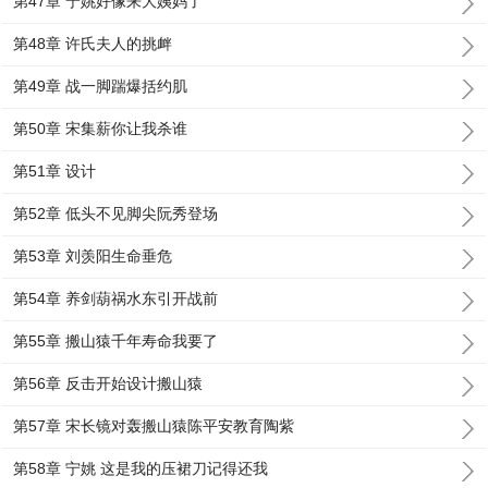
第47章 宁姚好像来大姨妈了
第48章 许氏夫人的挑衅
第49章 战一脚踹爆括约肌
第50章 宋集薪你让我杀谁
第51章 设计
第52章 低头不见脚尖阮秀登场
第53章 刘羡阳生命垂危
第54章 养剑葫祸水东引开战前
第55章 搬山猿千年寿命我要了
第56章 反击开始设计搬山猿
第57章 宋长镜对轰搬山猿陈平安教育陶紫
第58章 宁姚 这是我的压裙刀记得还我