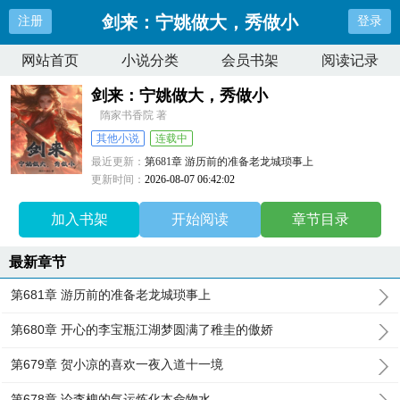
剑来：宁姚做大，秀做小
注册
登录
网站首页
小说分类
会员书架
阅读记录
剑来：宁姚做大，秀做小
隋家书香院 著
其他小说
连载中
最近更新：
第681章 游历前的准备老龙城琐事上
更新时间：
2026-08-07 06:42:02
加入书架
开始阅读
章节目录
最新章节
第681章 游历前的准备老龙城琐事上
第680章 开心的李宝瓶江湖梦圆满了稚圭的傲娇
第679章 贺小凉的喜欢一夜入道十一境
第678章 论李槐的气运炼化本命物水