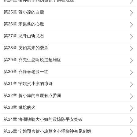
第24章 柳神制作的伪命瓷宁姚在洗澡
第25章 贺小凉的白鹿
第26章 宋集薪的心魔
第27章 龙脊山斩龙石
第28章 突如其来的袭杀
第29章 齐先生您听说过超雄症
第30章 齐静春老脸一红
第31章 宁姚贺小凉的惊讶
第32章 贺小凉的白鹿有点委屈
第33章 尴尬的火
第34章 海潮铁骑大小姐的震惊陈平安突破
第35章 宁姚预言贺小凉莫名心悸柳神初见剑妈