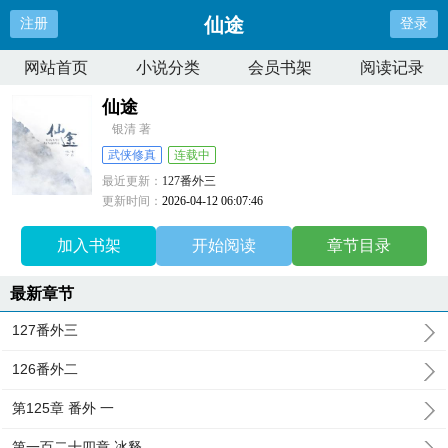
仙途
注册
登录
网站首页
小说分类
会员书架
阅读记录
仙途
银清 著
武侠修真
连载中
最近更新：
127番外三
更新时间：
2026-04-12 06:07:46
加入书架
开始阅读
章节目录
最新章节
127番外三
126番外二
第125章 番外 一
第一百二十四章 冰释