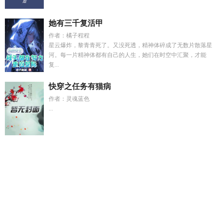
她有三千复活甲
作者：橘子程程
星云爆炸，黎青青死了。又没死透，精神体碎成了无数片散落星
河。每一片精神体都有自己的人生，她们在时空中汇聚，才能
复...
快穿之任务有猫病
作者：灵魂蓝色
...
我拿你当朋友你却最新章节
傅总你的三岁小债主上门了短剧在
线观看
49条末世规则最新章节
我拿您当
穆昂苏瑷全集
程枫
结婚没
王爷小妾到后宫宠妃
无忧君是什么意思
简宁简暖
朕
不可朕不行笔趣阁
追夫sc
航海王尤斯塔斯基德
每天都穿
进
美漫从收容基金开始最新章节更新内
机甲开战
小舅舅分卷
阅读13
爱你如初见最经典十句话
傅总你的三岁小债主上门了
简介
苏瑷和穆昂
春夜男主女主为何相爱
程枫演员最新消息是