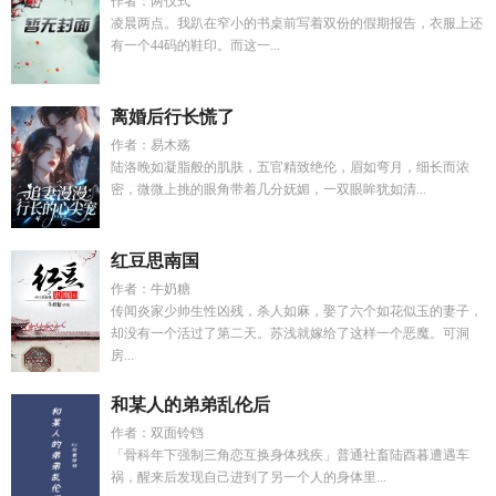
作者：两仪式
凌晨两点。我趴在窄小的书桌前写着双份的假期报告，衣服上还
有一个44码的鞋印。而这一...
离婚后行长慌了
作者：易木殇
陆洛晚如凝脂般的肌肤，五官精致绝伦，眉如弯月，细长而浓
密，微微上挑的眼角带着几分妩媚，一双眼眸犹如清...
红豆思南国
作者：牛奶糖
传闻炎家少帅生性凶残，杀人如麻，娶了六个如花似玉的妻子，
却没有一个活过了第二天。苏浅就嫁给了这样一个恶魔。可洞
房...
和某人的弟弟乱伦后
作者：双面铃铛
「骨科年下强制三角恋互换身体残疾」普通社畜陆酉暮遭遇车
祸，醒来后发现自己进到了另一个人的身体里...