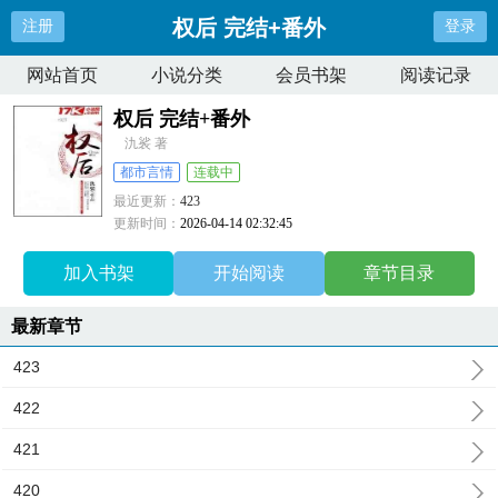
权后 完结+番外
注册
登录
网站首页
小说分类
会员书架
阅读记录
权后 完结+番外
氿裟 著
都市言情
连载中
最近更新：
423
更新时间：
2026-04-14 02:32:45
加入书架
开始阅读
章节目录
最新章节
423
422
421
420