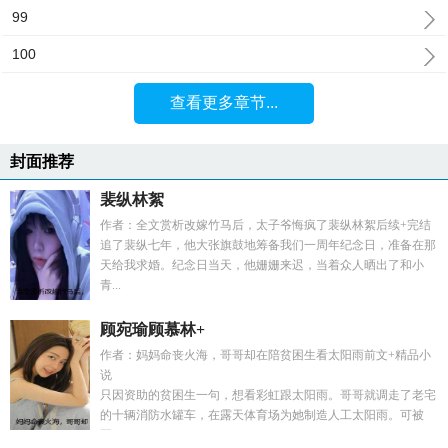
99
100
查看更多章节...
封面推荐
裴纵林絮
作者：全文赏析改嫁竹马后，太子爷悔疯了裴纵林絮后续+完结
追了裴纵七年，他大张旗鼓地筹备我们一周年纪念日，准备在那
天给我求婚。纪念日当天，他姗姗来迟，当着众人晒出了和小
青...
顾宛瑜顾慕林+
作者：妈妈命丧火海，哥哥却在陪贫困生看太阳雨前文+精品小
说
只因资助的贫困生一句，想看彩虹跟太阳雨。哥哥就调走了老宅
的十辆消防水罐车，在露天体育场为她制造人工太阳雨。可被
哥...