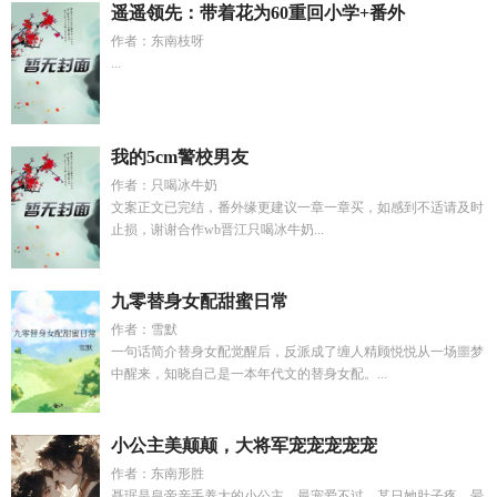
遥遥领先：带着花为60重回小学+番外
作者：东南枝呀
...
我的5cm警校男友
作者：只喝冰牛奶
文案正文已完结，番外缘更建议一章一章买，如感到不适请及时
止损，谢谢合作wb晋江只喝冰牛奶...
九零替身女配甜蜜日常
作者：雪默
一句话简介替身女配觉醒后，反派成了缠人精顾悦悦从一场噩梦
中醒来，知晓自己是一本年代文的替身女配。...
小公主美颠颠，大将军宠宠宠宠宠
作者：东南形胜
聂琚是皇帝亲手养大的小公主，最宠爱不过。某日她肚子疼，晕