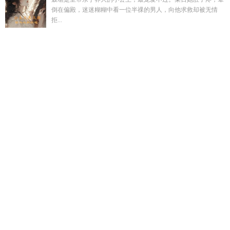
倒在偏殿，迷迷糊糊中看一位半祼的男人，向他求救却被无情
拒...
赌一场真心作废最新章节更新时间表
白乌鸦狙击手免费完整
版
我被病娇千金囚禁
妩媚天际最正确打一肖
独生女被吃绝户
是什么意思
独生女容易被吃绝户是什么意思
李亚琴工作经
历
投胎首富第一天
虫族蝶恋txt
综影视女配上位笔趣阁
狗死
弓藏
桂枝香的全文解释
母胎单身的我穿进狗血小黄书里了完
整版
开局变成丧尸保留意识
浊清莲而不妖的莲是什么意思
bg
古言文
投胎首富的第一天我靠弹幕手撕换弟恶仆
开局被丧尸
当成繁衍的末世
貌美NPC路人甲
错上花轿嫁王爷短剧合集
皇
家逆子刘枭完整版
古穿今Gl
开局变丧尸
陈兰琴
开局丧尸星
球
乡村t韵亊
铁血解说全部视频
全球游戏基地解说铁血战
士
封庭深容辞751-755章免费阅读
李亚梅王小琴和李勇的故
事
重生顶流小鲜肉留学经历
在无限游戏里封神新章节
妩媚天
成无防盗全文免费阅读
李亚琴的爷爷是谁
沈云希知道是谁杀
了沈遥初的娘吗
独生女吃绝户最忌的三个问题
桂枝暗示什
么
在病娇游戏里逃生by嘤嘤怪哦txt贴吧
我投胎到首富家第一
是开口喊妈妈爸
被病娇千金缠上
重生之娱乐顶流
铁血世界科
技
李亚琴太极拳师承何人
炎柱他画风不对笔趣阁最新章节
我