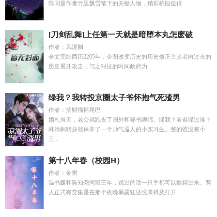
陈同是作者竹里飘雪笔下的关键人物，精彩桥段值得...
[刀剑乱舞]上任第一天就是暗堕本丸怎麽破
作者：风溪阙
全文完结西历2205年，企图改变历史的历史修正主义者向过去的
历史展开攻击，与之对抗的时间政府为...
绿我？我转投京圈太子爷怀抱气死渣男
作者：招财猫摇尾巴
婚礼当天，老公就跑去了国外和秘书缠绵。绿我？看谁绿过谁？
林清桐转身就保养了一个帅气逼人的小实习生。整的谁没有小
三...
第十八年春（校园H）
作者：金粥
温书媛和陈知尧同班三年，说过的话一只手都可以数得过来。两
人正式有交集是在那个夜晚暴露狂还没来得及打开...