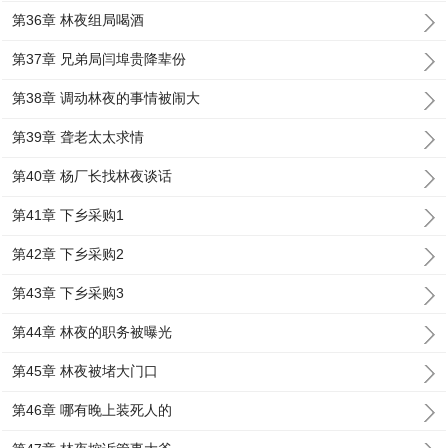
第36章 林夜组局喝酒
第37章 兄弟局闫埠贵降辈份
第38章 调动林夜的事情被闹大
第39章 聋老太太求情
第40章 杨厂长找林夜谈话
第41章 下乡采购1
第42章 下乡采购2
第43章 下乡采购3
第44章 林夜的职务被曝光
第45章 林夜被堵大门口
第46章 哪有晚上装死人的