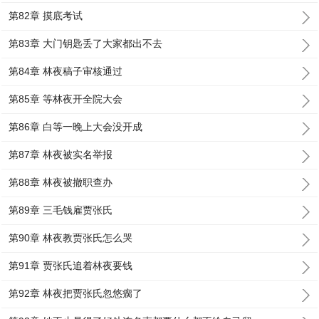
第82章 摸底考试
第83章 大门钥匙丢了大家都出不去
第84章 林夜稿子审核通过
第85章 等林夜开全院大会
第86章 白等一晚上大会没开成
第87章 林夜被实名举报
第88章 林夜被撤职查办
第89章 三毛钱雇贾张氏
第90章 林夜教贾张氏怎么哭
第91章 贾张氏追着林夜要钱
第92章 林夜把贾张氏忽悠瘸了