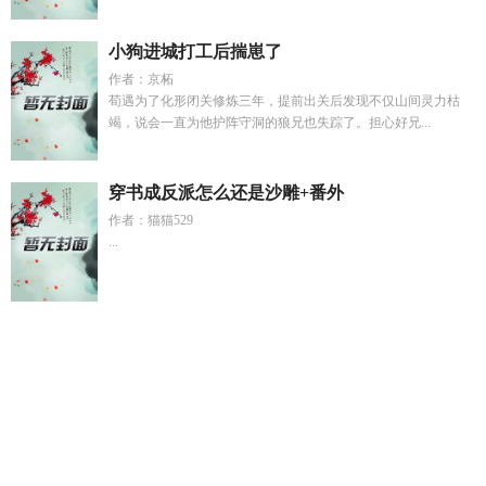
小狗进城打工后揣崽了
作者：京柘
荀遇为了化形闭关修炼三年，提前出关后发现不仅山间灵力枯
竭，说会一直为他护阵守洞的狼兄也失踪了。担心好兄...
穿书成反派怎么还是沙雕+番外
作者：猫猫529
...
温宁免费最新更新
萧云擎苍
齐云仙
人类能变成动物吗
温宁
温宇
她娇软可口重生
郁离杀猪刀无错版
全员告白
陆时宴夏
昕禾
上古仙家
一念gshan
我和六个Alpha匹配度100%
春屑
一梦全文免费阅读
温宁玉
天才魔女魔力枯竭了92
宋轻苒乔薇
薇
病美人和沙猪刀简介
末世主角叫王野灵汐大花的名字
豪门
总裁破产后的
乔星妍宋砚清免费阅读最新章节
全网表白欣
怡
鹰眼完整版
总裁的破产夫人
齐云平
审神者是小崽崽的
皮