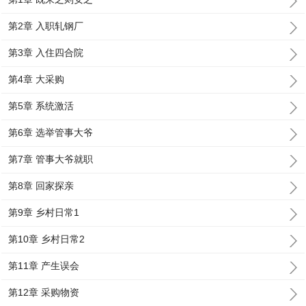
第2章 入职轧钢厂
第3章 入住四合院
第4章 大采购
第5章 系统激活
第6章 选举管事大爷
第7章 管事大爷就职
第8章 回家探亲
第9章 乡村日常1
第10章 乡村日常2
第11章 产生误会
第12章 采购物资