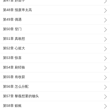
第47章 好苗子
第48章 报废率太高
第49章 偶遇
第50章 登门
第51章 真敢想
第52章 心挺大
第53章 惊喜
第54章 刷经验
第55章 有收获
第56章 怎么分配
第57章 黎薇想要的锄头
第58章 赊账