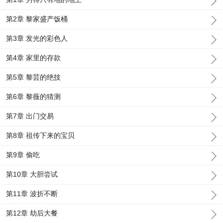
第2章 黎家盛产饭桶
第3章 发光的彩色人
第4章 家里的存款
第5章 黎芸的绝技
第6章 黎薇的猜测
第7章 出门交易
第8章 祖传下来的宝贝
第9章 偷吃
第10章 大胆尝试
第11章 波折不断
第12章 劫后大餐