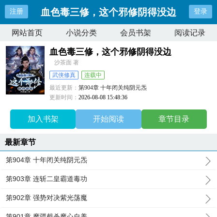
血色毒三修，这个邪修阴得没边
注册
登录
网站首页
小说分类
会员书架
阅读记录
血色毒三修，这个邪修阴得没边
沙茶面 著
武侠修真
连载中
最近更新：
第904章 十年闭关纯阴元炁
更新时间：
2026-08-08 15:48:36
加入书架
开始阅读
章节目录
最新章节
第904章 十年闭关纯阴元炁
第903章 连斩二皇霸道毒功
第902章 强势对决紫光荡魔
第901章 魔疆截杀魔心自养