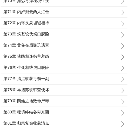
第70章 鼎炼毒瘴秘境生变
第71章 内奸疑云两人汇合
第72章 内环灵泉坦诚相待
第73章 筑基设伏蜈口脱险
第74章 黄雀在后璇玑遗宝
第75章 狭路相逢韩莹羞怒
第76章 生死相缚虎口脱险
第77章 清点收获弓箭一副
第78章 再遇苏玫韩莹使坏
第79章 阴煞之地致命尸毒
第80章 秘境终结各奔东西
第81章 归宗复命收获清点