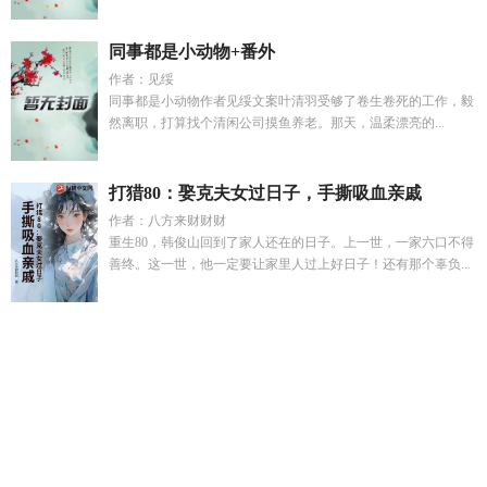
同事都是小动物+番外
作者：见绥
同事都是小动物作者见绥文案叶清羽受够了卷生卷死的工作，毅
然离职，打算找个清闲公司摸鱼养老。那天，温柔漂亮的...
打猎80：娶克夫女过日子，手撕吸血亲戚
作者：八方来财财财
重生80，韩俊山回到了家人还在的日子。上一世，一家六口不得
善终。这一世，他一定要让家里人过上好日子！还有那个辜负...
死遁后心动免费阅读
迄今为止的生命里
沈清雪林之免费阅读
全文无弹窗
离婚后禁欲前夫求复合全文免费阅读
前夫哥今天
认出崽了吗最新章节更新
一个陌生的女人的来信
假面骑士水
骑死了没
黎娇季晨曦在线阅读
离婚后他跪了免费阅读温瓷
林
曼顾琴
胎穿女尊冷血无情强大
毁灭者内存条
诡秘之主混沌海
是什么
难哄三主
前夫哥今天也在努力离婚by炳如日星
崩铁绝
灭大君针对命途
死遁后清冷仙尊入魔了她望
大明开局直面朱