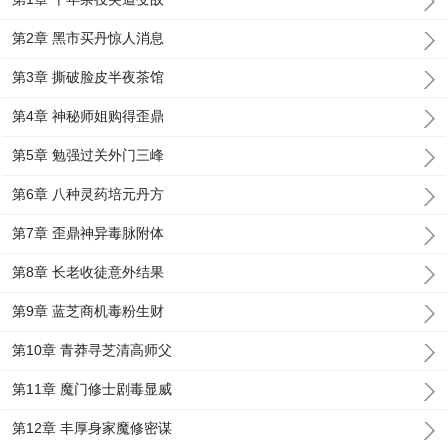
第2章 黑市买丹惊人消息
第3章 撕破脸皮半夜茶馆
第4章 神秘师姐购得歪鼎
第5章 勉强过关外门三峰
第6章 八种灵药培元丹方
第7章 歪鼎神异毒脉附体
第8章 长老收徒意外结果
第9章 蓝芝商机毒粉生财
第10章 青莽寻芝清高师父
第11章 魔门修士剧毒显威
第12章 丰厚身家魔修密谋