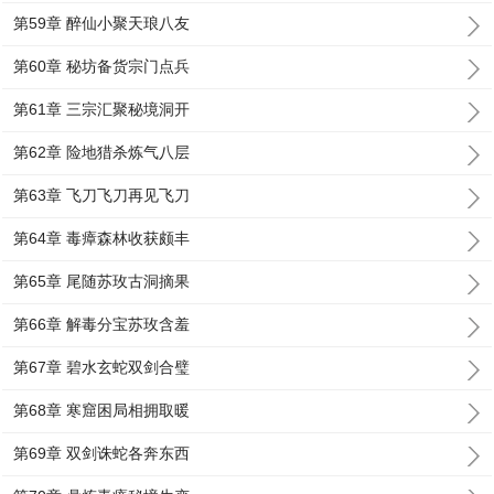
第59章 醉仙小聚天琅八友
第60章 秘坊备货宗门点兵
第61章 三宗汇聚秘境洞开
第62章 险地猎杀炼气八层
第63章 飞刀飞刀再见飞刀
第64章 毒瘴森林收获颇丰
第65章 尾随苏玫古洞摘果
第66章 解毒分宝苏玫含羞
第67章 碧水玄蛇双剑合璧
第68章 寒窟困局相拥取暖
第69章 双剑诛蛇各奔东西