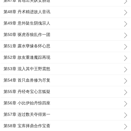
第47章 青瑶出关妖女胁迫
第48章 丹术精进故人音讯
第49章 意外陡生阴傀宗人
第50章 驱虎吞狼乱作一团
第51章 露水孽缘各怀心思
第52章 故友重逢魔踪再现
第53章 混入其中王野震怒
第54章 首只血兽修为尽复
第55章 丹经奇宝心言狐疑
第56章 小比伊始丹惊四座
第57章 连过数关夺得第一
第58章 宝库择鼎合作宝斋