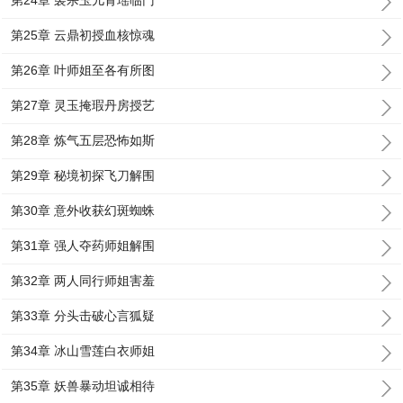
第24章 袭杀玉儿青瑶临门
第25章 云鼎初授血核惊魂
第26章 叶师姐至各有所图
第27章 灵玉掩瑕丹房授艺
第28章 炼气五层恐怖如斯
第29章 秘境初探飞刀解围
第30章 意外收获幻斑蜘蛛
第31章 强人夺药师姐解围
第32章 两人同行师姐害羞
第33章 分头击破心言狐疑
第34章 冰山雪莲白衣师姐
第35章 妖兽暴动坦诚相待