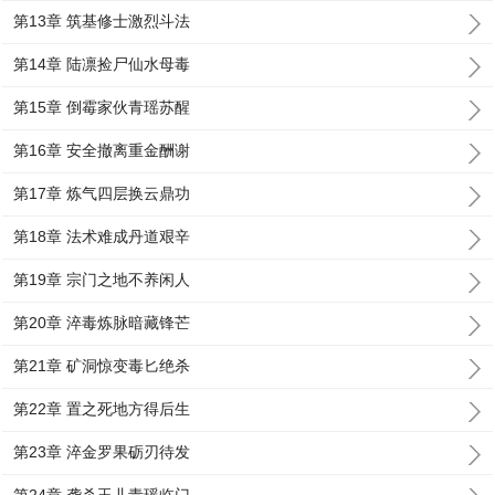
第13章 筑基修士激烈斗法
第14章 陆凛捡尸仙水母毒
第15章 倒霉家伙青瑶苏醒
第16章 安全撤离重金酬谢
第17章 炼气四层换云鼎功
第18章 法术难成丹道艰辛
第19章 宗门之地不养闲人
第20章 淬毒炼脉暗藏锋芒
第21章 矿洞惊变毒匕绝杀
第22章 置之死地方得后生
第23章 淬金罗果砺刃待发