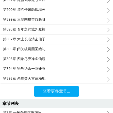
第900章 清玄传讯驰援域外
第899章 三皇围猎苦战脱身
第898章 百年之约域外魔族
第897章 太上长老清玄仙子
第896章 闭关破境圆圆赠礼
第895章 四象尽灭净尘仙珏
第894章 诱敌绝杀一剑诛灭
第893章 朱雀焚天古宗秘地
查看更多章节...
章节列表
第1章 十年杂役突遭变故