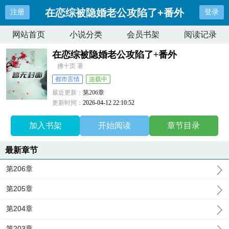
在恋综被隐婚老公攻陷了+番外
注册
登录
网站首页
小说分类
会员书架
阅读记录
在恋综被隐婚老公攻陷了+番外
拂十页 著
都市言情
连载中
最近更新：
第206章
更新时间：
2026-04-12 22:10:52
加入书架
开始阅读
章节目录
最新章节
第206章
第205章
第204章
第203章