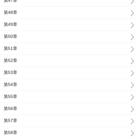
第47章
第48章
第49章
第50章
第51章
第52章
第53章
第54章
第55章
第56章
第57章
第58章