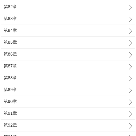
第82章
第83章
第84章
第85章
第86章
第87章
第88章
第89章
第90章
第91章
第92章