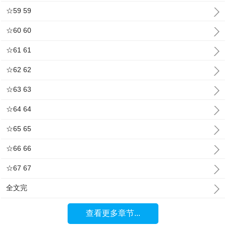
☆59 59
☆60 60
☆61 61
☆62 62
☆63 63
☆64 64
☆65 65
☆66 66
☆67 67
全文完
查看更多章节...