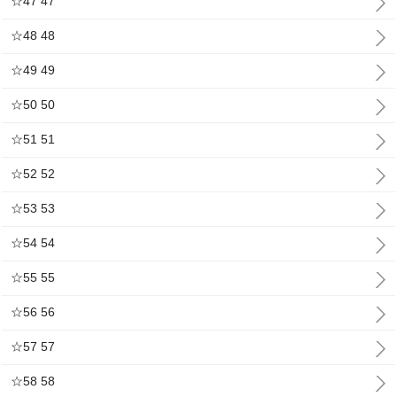
☆47 47
☆48 48
☆49 49
☆50 50
☆51 51
☆52 52
☆53 53
☆54 54
☆55 55
☆56 56
☆57 57
☆58 58