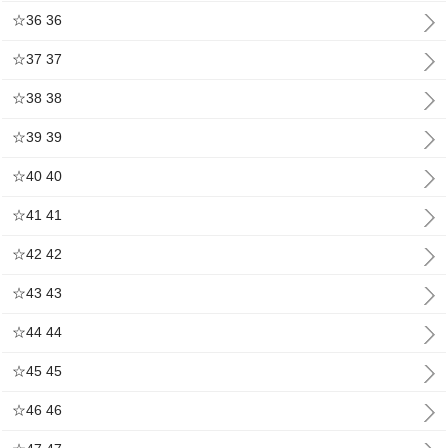
☆36 36
☆37 37
☆38 38
☆39 39
☆40 40
☆41 41
☆42 42
☆43 43
☆44 44
☆45 45
☆46 46