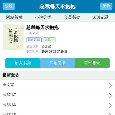
总裁每天求抱抱
注册
登录
网站首页
小说分类
会员书架
阅读记录
总裁每天求抱抱
川澜 著
都市言情
连载中
最近更新：
全文完
更新时间：
2026-06-03 07:30:38
加入书架
开始阅读
章节目录
最新章节
全文完
☆67 67
☆66 66
☆65 65