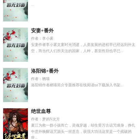
...
安妻+番外
作者：李小雾
安妻作者李小雾文案时光消逝，人类发展的进程早已经远到外太
空，而当代人们所关注的国家，人种，甚至性别也早已...
洛阳锦+番外
作者：栖喵
洛阳锦作者栖喵简介专题推荐在线阅读txt下载加入书架...
绝世血尊
作者：梦的N次方
夏江为救一群小孩而亡，灵魂穿越，却生受万古诅咒缠身，挣扎
中意外唤醒诅咒源头一丝意念，获强大功法这里是一个残破的
世...