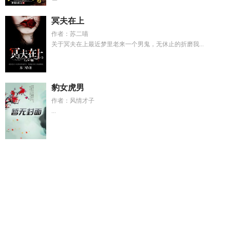
冥夫在上
作者：苏二喵
关于冥夫在上最近梦里老来一个男鬼，无休止的折磨我...
豹女虎男
作者：风情才子
...
摄政王妃第几集高能
陆君凡
从糖水铺开始的商业帝国笔趣
阁
从糖水铺到实业帝国全文免费阅读
从糖水铺到实业帝国笔
趣阁
错撩了太子后免费阅读
一胎二宝弃妃小神医
女师尊是个
徒弟控怎么办
一胎二宝之神医丑妃狠嚣张
幼儿园老师让小朋
友喊她妈妈
陆襶君
沈御温婉免费阅读最新
宋苒宋媛陈实
初
顾总太太又去全集免费观看
母狗的驯服之路np强制爱啊大
利亚最新
宋紫盈
邱志明退休了吗
见山见海见自由
秘密地