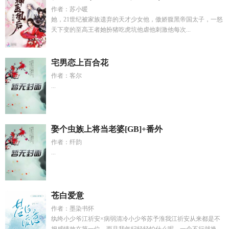
作者：苏小暖
她，21世纪被家族遗弃的天才少女他，傲娇腹黑帝国太子，一怒
天下变的至高王者她扮猪吃虎坑他虐他刺激他每次...
宅男恋上百合花
作者：客尔
...
娶个虫族上将当老婆[GB]+番外
作者：纤韵
...
苍白爱意
作者：墨染书怀
纨绔小少爷江祈安×病弱清冷小少爷苏予淮我江祈安从来都是不