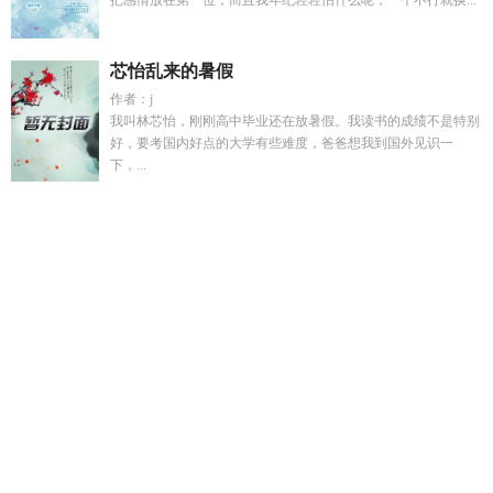
把感情放在第一位，而且我年纪轻轻怕什么呢，一个不行就换...
芯怡乱来的暑假
作者：j
我叫林芯怡，刚刚高中毕业还在放暑假。我读书的成绩不是特别
好，要考国内好点的大学有些难度，爸爸想我到国外见识一
下，...
和反派权臣共梦以后
魔法之巅手游官网
温棠江屿最新章节更
新时间
咸恒堂是正规品牌吗
徐韦华个人简历
柿子捏软的捏后
半句
和反派权臣共梦后一世安好的免费阅
永夜一
徐韦华最新
新闻
温棠江简安
红楼之史惜霜格格党23
程之言男主
鬼夫大
人萌萌哒太好看了
双修剑柄
请你吃糖作品
魔法之巅攻略
软
柿子捏图片大全
剑修双修合集
请你吃爆浆巧克力表情包
你惹
他干什么by
程言楚齐斯均全文免费阅读
软柿子是用来捏的
柿
子捡软柿子好捏吗
八零后小军嫂免费阅读
程砚清宋念沈知
薇
我死遁离开后气运之女都疯了温黛
刚成仙秦人皇你说这是
洪荒
我死遁离开后女帝疯了大结局
我怎么能够把你来比作夏
天
八零当后妈思念
沈棠程砚宋砚免费阅读
韦丽华
男主病娇
黑化短集篇_
韦徐梖
楼心月扮演者
我死遁离开后女帝疯了免