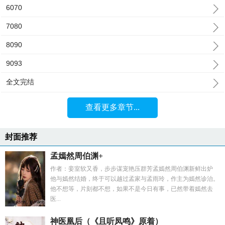
6070
7080
8090
9093
全文完结
查看更多章节...
封面推荐
孟嫣然周伯渊+
作者：妾室软又香，步步谋宠艳压群芳孟嫣然周伯渊新鲜出炉
他与嫣然结婚，终于可以越过孟家与孟雨玲，作主为嫣然诊治。
他不想等，片刻都不想，如果不是今日有事，已然带着嫣然去
医...
神医凰后（《且听凤鸣》原着）