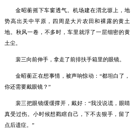
金昭蘅摇下车窗透气。机场建在渭北塬上，地
势高出关中平原，四周是大片农田和裸露的黄土
地。秋风一卷，不多时，车里就浮了一层细密的黄
土尘。
裴三向前伸手，拿走了前排扶手箱里的眼镜。
金昭蘅正在想事情，被声响惊动：“都坦白了，
你还需要戴眼镜？”
裴三把眼镜缓缓撑开，戴好：“我没说谎，眼睛
真受过伤。小时候想戳瞎自己，下不去狠手，留了
点后遗症。”