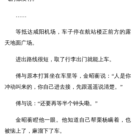
……
等抵达咸阳机场，车子停在航站楼正前方的露
天地面广场。
进出路线很短，取了行李出门就能上车。
傅与原本打算坐在车里等，金昭蘅说：“人是你
冲动叫来的，你自己进去接，先跟遥遥说清楚。”
傅与说：“还要再等半个钟头嘞。”
金昭蘅瞪他一眼。他知道自己帮栗杨瞒着，也
被恼上了，麻溜下了车。