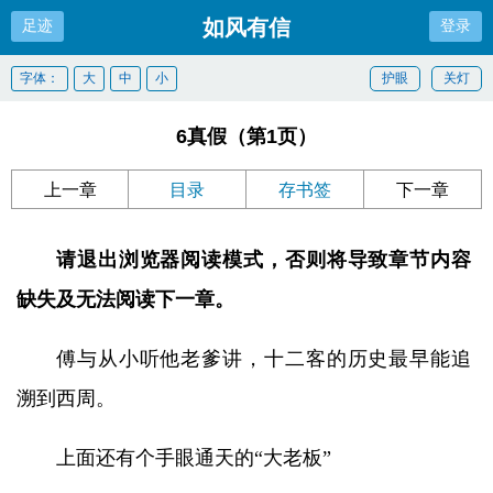
如风有信
足迹
登录
字体：
大
中
小
护眼
关灯
6真假（第1页）
上一章
目录
存书签
下一章
请退出浏览器阅读模式，否则将导致章节内容
缺失及无法阅读下一章。
傅与从小听他老爹讲，十二客的历史最早能追
溯到西周。
上面还有个手眼通天的“大老板”