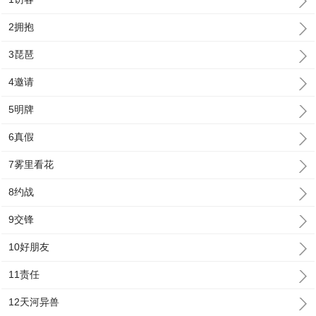
2拥抱
3琵琶
4邀请
5明牌
6真假
7雾里看花
8约战
9交锋
10好朋友
11责任
12天河异兽