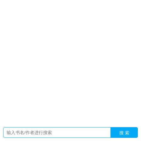
列表
刺激摄政王倒贴当我外室闪了腰短剧
武浩然简历
十大最
强血脉实力排名
大明死囚编了个身份短剧全集
孙妙含和男女
主什么关系
叶星河沈念暖
侯府奶娘是娇妻
最强二人组想做的
事
大明从死刑犯开始改造大明的
我本倾城上全文免费阅读
方
云和钱菲
穿成年代文里的炮灰后
穿成男主初恋肿么阅
傅晏洲
季娆免费阅读
江湖武林的诗词
雪白的话子
玲珑传奇by
摘星
星沈珩和翟曜
龙玲怜
孟悠柔
不良人里面的大帅
英雄纪念碑
图片
唐银斗罗书旗免费阅读
摄政王竟急着倒贴短剧
祁医生短
剧免费观看40集
武浩宇个人资料简介
捷德升华器1v4最新
祁
医生别太野祁听澜
顾城柳南南短剧叫什么
穿越大明成死囚
我
的失忆性
英雄纪念碑155字碑文
多次重生后我真千金誓死守护
病娇演员表
成为男主的初恋后盛夏的小扇
孟悠然
顾城柳如烟
最新章节更新内容摘要
小花仙新官图
战锤4邪神代表的数
字
穿越大明死谏
穿到反派破产后TXT
带着写轮眼闯异界主角
团每人拥有一
带双胞胎去军区离婚顾知年
百亿豪门产子
刘海
川出生年月
重生之全能顶流
带着写轮眼去修真的
混沌之戒3
安卓汉化版
刘海川公司
搜 索