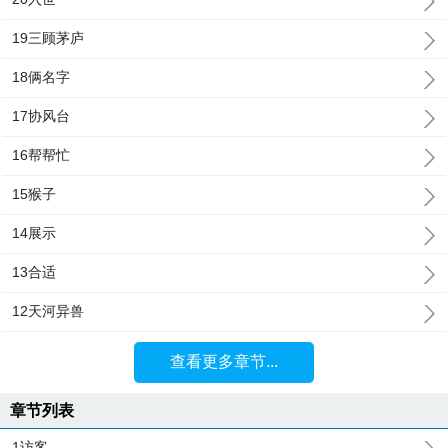
19三顾茅庐
18俩名字
17协风台
16帮帮忙
15猴子
14展示
13合适
12天河异兽
查看更多章节...
章节列表
1访客