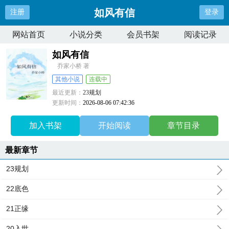
如风有信
注册
登录
网站首页
小说分类
会员书架
阅读记录
如风有信
乔家小桥 著
其他小说
连载中
最近更新：
23规划
更新时间：
2026-08-06 07:42:36
加入书架
开始阅读
章节目录
最新章节
23规划
22底色
21正缘
20入世