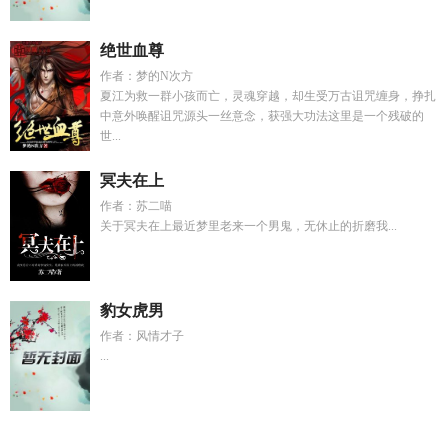
绝世血尊
作者：梦的N次方
夏江为救一群小孩而亡，灵魂穿越，却生受万古诅咒缠身，挣扎
中意外唤醒诅咒源头一丝意念，获强大功法这里是一个残破的
世...
冥夫在上
作者：苏二喵
关于冥夫在上最近梦里老来一个男鬼，无休止的折磨我...
豹女虎男
作者：风情才子
...
她在末世强宠各种美男是哪个
全能登顶娱乐圈笔趣阁最新章节