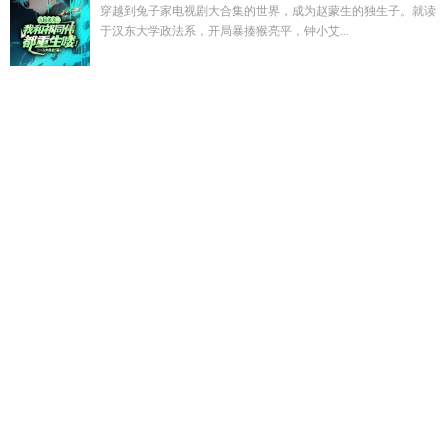
穿越到兔子家电视剧大合集的世界，成为赵蒙生的独生子。就读
于汉东大学政法系，开局暴揍猴亮平，钟小艾...
死遁后心动免费阅读
迄今为止的生命里
沈清雪林之免费阅读
全文无弹窗
离婚后禁欲前夫求复合全文免费阅读
前夫哥今天
认出崽了吗最新章节更新
一个陌生的女人的来信
假面骑士水
骑死了没
黎娇季晨曦在线阅读
离婚后他跪了免费阅读温瓷
林
曼顾琴
胎穿女尊冷血无情强大
毁灭者内存条
诡秘之主混沌海
是什么
难哄三主
前夫哥今天也在努力离婚by炳如日星
崩铁绝
灭大君针对命途
死遁后清冷仙尊入魔了她望
大明开局直面朱
元璋
穿越重生开局御女系统的
重生之御医最新章节
沈渊林清
雪
看到一个女人比较熟悉
沈清禾裴朔
沈清雪林之
逃离家
M
砂金boss最火的一句
cp是别人家的甜
林月江浩江意大结
局
夏子夕慕
锋入糙汉1v1TXT
穿越成将军府厨子的短剧叫什
么
诡秘之主混沌原胎能打旧日吗
我有一颗混沌珠免费阅读
崩
铁所有绝灭大君
大明朱元璋开局见证
奥特曼开局签到贝利亚
头顶
为什么她们总想让我孝心变质加料在线
我断亲了全文免
费阅读
给男主点蜡讲了什么
重生之御医陈天
快穿虐渣宝典免
费阅读
女尊女主胎穿合集
修仙我能固化装备属性佚名
奥特开