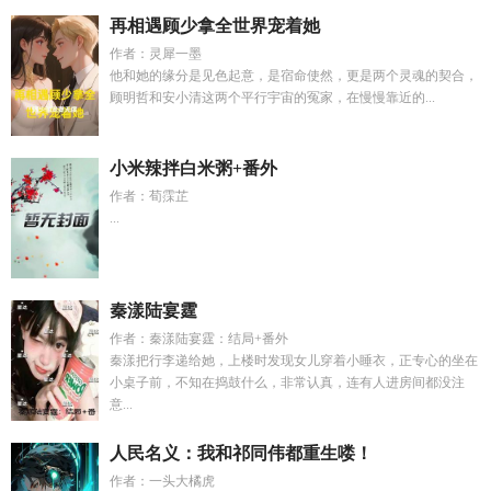
再相遇顾少拿全世界宠着她
作者：灵犀一墨
他和她的缘分是见色起意，是宿命使然，更是两个灵魂的契合，
顾明哲和安小清这两个平行宇宙的冤家，在慢慢靠近的...
小米辣拌白米粥+番外
作者：荀霂芷
...
秦漾陆宴霆
作者：秦漾陆宴霆：结局+番外
秦漾把行李递给她，上楼时发现女儿穿着小睡衣，正专心的坐在
小桌子前，不知在捣鼓什么，非常认真，连有人进房间都没注
意...
人民名义：我和祁同伟都重生喽！
作者：一头大橘虎