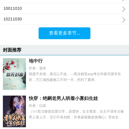
10011010
10211030
查看更多章节...
封面推荐
地中行
作者：遐依
我愿平东海，身沉心不改。—商业精英amp考古学家河梁市东
郊，万汇城投建施工不到一月，挖到了夏商...
快穿：绝嗣老男人哄着小寡妇生娃
作者：亿甜
［1v1双洁爆甜恋爱日常，进度快，女主视觉，女主不强专注被
男人宠上天，宝们不喜勿喷，作者超级脆皮玻璃心］苦命女...