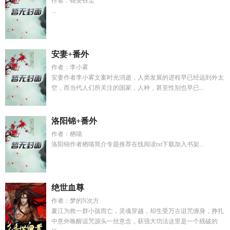
作者：锦安钰尘
...
安妻+番外
作者：李小雾
安妻作者李小雾文案时光消逝，人类发展的进程早已经远到外太
空，而当代人们所关注的国家，人种，甚至性别也早已...
洛阳锦+番外
作者：栖喵
洛阳锦作者栖喵简介专题推荐在线阅读txt下载加入书架...
绝世血尊
作者：梦的N次方
夏江为救一群小孩而亡，灵魂穿越，却生受万古诅咒缠身，挣扎
中意外唤醒诅咒源头一丝意念，获强大功法这里是一个残破的