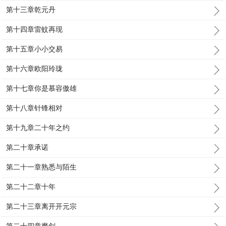
第十三章乾元丹
第十四章雷蚊再现
第十五章小小交易
第十六章欧阳玲珑
第十七章你是慕容傲雄
第十八章针锋相对
第十九章二十年之约
第二十章承诺
第二十一章熟悉与陌生
第二十二章十年
第二十三章离开开元宗