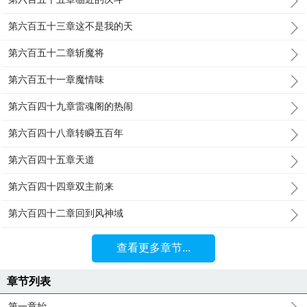
第六百五十三章这不是我的天
第六百五十二章斩魔将
第六百五十一章魔情味
第六百四十九章雷魂阁的热闹
第六百四十八章转瞬五百年
第六百四十五章天道
第六百四十四章双主前来
第六百四十二章回到风神域
查看更多章节...
章节列表
第一章始