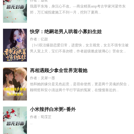
作者：遐依
我愿平东海，身沉心不改。—商业精英amp考古学家河梁市东
郊，万汇城投建施工不到一月，挖到了夏商...
快穿：绝嗣老男人哄着小寡妇生娃
作者：亿甜
［1v1双洁爆甜恋爱日常，进度快，女主视觉，女主不强专注被
男人宠上天，宝们不喜勿喷，作者超级脆皮玻璃心］苦命女...
再相遇顾少拿全世界宠着她
作者：灵犀一墨
他和她的缘分是见色起意，是宿命使然，更是两个灵魂的契合，
顾明哲和安小清这两个平行宇宙的冤家，在慢慢靠近的...
小米辣拌白米粥+番外
作者：荀霂芷
...