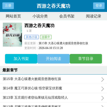
西游之吞天魔功
注册
登录
网站首页
小说分类
会员书架
阅读记录
西游之吞天魔功
k 著
其他小说
连载中
最近更新：
第15章 大圣心猿遭火败观音慈善收红孩
更新时间：
2026-04-10 15:11:28
加入书架
开始阅读
章节目录
最新章节
第15章 大圣心猿遭火败观音慈善收红孩
第14章 魔王巧算伏心猿 悟空获宝伏邪魔
第13章 五庄观行者窃仙果镇元仙淫戏取经人
第12章 尸魔三戏唐三藏圣僧恨逐美猴王