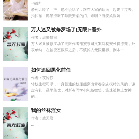
+完结
谈宛儿哼了—声，也不说话了，跟在大家的后面—起走了过去。
扣扣扣！郭景澄敲了敲阮安柔的门。谁啊？阮安柔温婉...
万人迷又被修罗场了[无限]+番外
作者：甜蜜祭司
万人迷又被修罗场了无限作者甜蜜祭司文案沈初安长得漂亮，外
表单纯，在被变态跟踪之后，不慎掉入无限世界。副本一...
如何追回黑化前任
作者：夜泠莎
转校生程司渺，一身普通的校服能穿出青春杂志模特的风韵，谦
虚有礼，品学兼优，对所有同学都礼貌微笑，迅速被捧上女神
的...
我的丝袜淫女
作者：凌天君
...