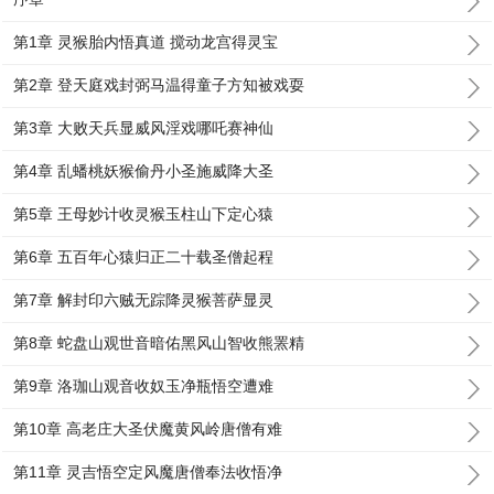
第1章 灵猴胎内悟真道 搅动龙宫得灵宝
第2章 登天庭戏封弼马温得童子方知被戏耍
第3章 大败天兵显威风淫戏哪吒赛神仙
第4章 乱蟠桃妖猴偷丹小圣施威降大圣
第5章 王母妙计收灵猴玉柱山下定心猿
第6章 五百年心猿归正二十载圣僧起程
第7章 解封印六贼无踪降灵猴菩萨显灵
第8章 蛇盘山观世音暗佑黑风山智收熊罴精
第9章 洛珈山观音收奴玉净瓶悟空遭难
第10章 高老庄大圣伏魔黄风岭唐僧有难
第11章 灵吉悟空定风魔唐僧奉法收悟净