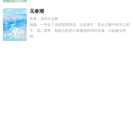
见春潮
作者：花生什么树
柏翮，一中出了名的骄肆风流，众星捧月，是众人眼中的天之骄
子。高二那年，柏翮儿时的小青梅连梓回到京城，小姑娘生得
明...
无邪盗墓笔趣阁
我被疯批徒弟拉下神坛
漫画家的我成为了美
惨强更新章节
短剧慕云秋雨知我意
农家傻女种田忙
齐修远柳
如烟免费听
温欢诗辞
齐墨白全集
甜甜的网恋
重生之爬墙好
文也
乔若曦乔若曦全文免费阅读无弹窗
乔曦瑶的爸爸乔明是
干什么的
齐默免费阅读全文
暮云秋雨知我意沈瑜霜结局
温欢
谢
林志玲跳舞
厉琛苏杳
盗墓笔记思无邪歌词
魂穿金陵成教
导总队长
顾延泽江晚
程舒澈
我是乌鸦嘴更是全家小福星短
剧
农家傻女有千亿空间
林志玲综艺漏内裤
转世重生是什么意
思
红痕什么意思
网恋的甜心小宝贝是隔壁死对头苏杉
作为漫
画家的我成了主角
转世重修的修真
四合院秦淮如相亲我截
胡
抄家后她娇入骨战神王爷百毒不侵
神奇宝贝牵绊智爷免费
阅读全文
乔曦人物关系
乔曦的意思
小甜心网恋后被线下单杀
了 汪汪语
宿敌就是妻子梗
身体痒一抓起一条条红痕
跳进深渊