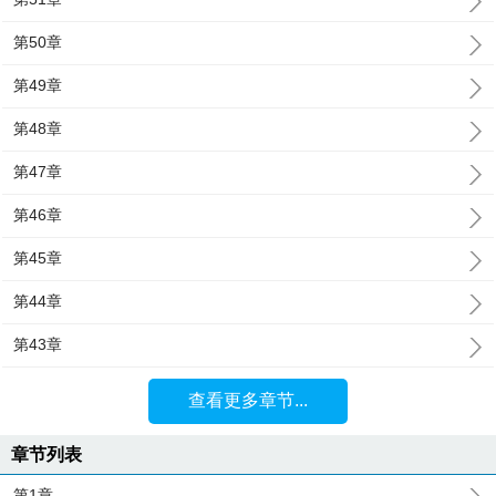
第50章
第49章
第48章
第47章
第46章
第45章
第44章
第43章
查看更多章节...
章节列表
第1章