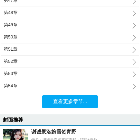
第47章
第48章
第49章
第50章
第51章
第52章
第53章
第54章
查看更多章节...
封面推荐
谢诚景洛婉雪贺青野
作者：谢诚景洛婉雪贺青野：结局+番外