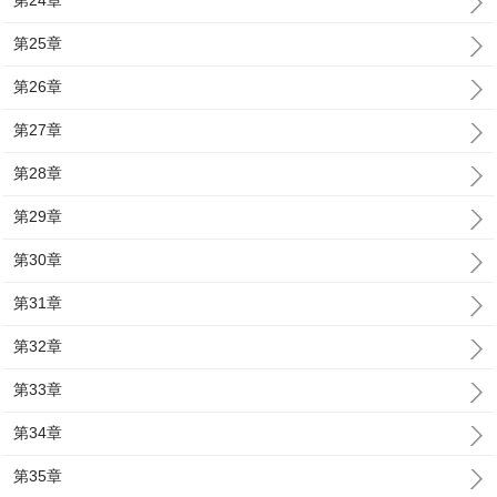
第24章
第25章
第26章
第27章
第28章
第29章
第30章
第31章
第32章
第33章
第34章
第35章