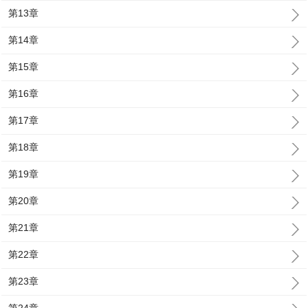
第13章
第14章
第15章
第16章
第17章
第18章
第19章
第20章
第21章
第22章
第23章