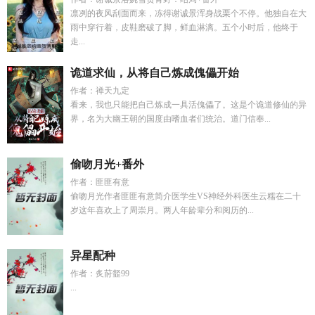
凛冽的夜风刮面而来，冻得谢诚景浑身战栗个不停。他独自在大
雨中穿行着，皮鞋磨破了脚，鲜血淋漓。五个小时后，他终于
走...
诡道求仙，从将自己炼成傀儡开始
作者：禅天九定
看来，我也只能把自己炼成一具活傀儡了。这是个诡道修仙的异
界，名为大幽王朝的国度由嗜血者们统治。道门信奉...
偷吻月光+番外
作者：匪匪有意
偷吻月光作者匪匪有意简介医学生VS神经外科医生云糯在二十
岁这年喜欢上了周崇月。两人年龄辈分和阅历的...
异星配种
作者：炙莳韰99
...